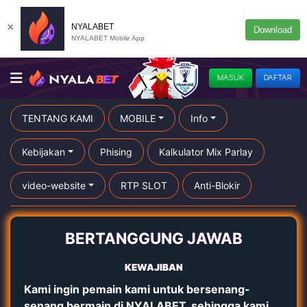
×
NYALABET
Download
NYALABET Mobile App
MASUK
DAFTAR
TENTANG KAMI
MOBILE
Info
Kebijakan
Phising
Kalkulator Mix Parlay
video-website
RTP SLOT
Anti-Blokir
BERTANGGUNG JAWAB
KEWAJIBAN
Kami ingin pemain kami untuk bersenang-
senang bermain di NYALABET, sehingga kami