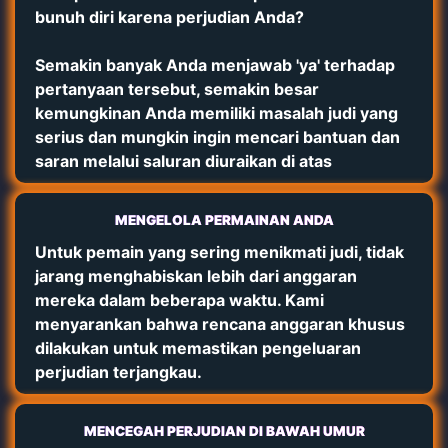
bunuh diri karena perjudian Anda?
Semakin banyak Anda menjawab 'ya' terhadap
pertanyaan tersebut, semakin besar
kemungkinan Anda memiliki masalah judi yang
serius dan mungkin ingin mencari bantuan dan
saran melalui saluran diuraikan di atas
MENGELOLA PERMAINAN ANDA
Untuk pemain yang sering menikmati judi, tidak
jarang menghabiskan lebih dari anggaran
mereka dalam beberapa waktu. Kami
menyarankan bahwa rencana anggaran khusus
dilakukan untuk memastikan pengeluaran
perjudian terjangkau.
MENCEGAH PERJUDIAN DI BAWAH UMUR