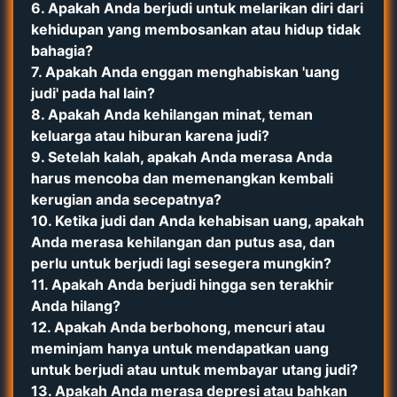
6. Apakah Anda berjudi untuk melarikan diri dari
kehidupan yang membosankan atau hidup tidak
bahagia?
7. Apakah Anda enggan menghabiskan 'uang
judi' pada hal lain?
8. Apakah Anda kehilangan minat, teman
keluarga atau hiburan karena judi?
9. Setelah kalah, apakah Anda merasa Anda
harus mencoba dan memenangkan kembali
kerugian anda secepatnya?
10. Ketika judi dan Anda kehabisan uang, apakah
Anda merasa kehilangan dan putus asa, dan
perlu untuk berjudi lagi sesegera mungkin?
11. Apakah Anda berjudi hingga sen terakhir
Anda hilang?
12. Apakah Anda berbohong, mencuri atau
meminjam hanya untuk mendapatkan uang
untuk berjudi atau untuk membayar utang judi?
13. Apakah Anda merasa depresi atau bahkan