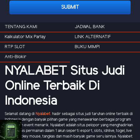
SUBMIT
TENTANG KAMI
JADWAL BANK
Kalkulator Mix Parlay
LINK ALTERNATIF
RTP SLOT
BUKU MIMPI
Anti-Blokir
NYALABET Situs Judi
Online Terbaik Di
Indonesia
Selamat datang di
Nyalabet
.
hadir sebagai situs judi taruhan online terbaik di
Indonesia dengan banyak pilihan game yang menawarkan berbagai program
promo dan event menarik. Nyalabet adalah situs pelopor yang menghadirkan
banyak jenis permainan dalam 1 akun seperti esport, slots, idnlive, togel, live
casino, mickey mouse, tangkas dan masih banyak game seru lainnya. Nyalabet