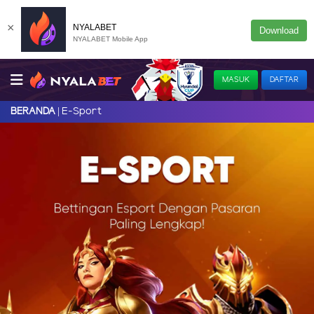
×
NYALABET
Download
NYALABET Mobile App
MASUK
DAFTAR
E-Sport
BERANDA